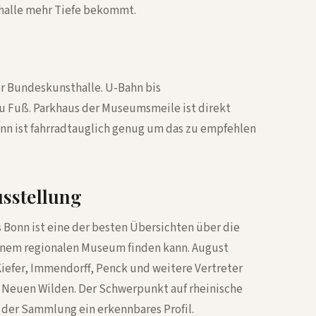
thalle mehr Tiefe bekommt.
er Bundeskunsthalle. U-Bahn bis
 Fuß. Parkhaus der Museumsmeile ist direkt
onn ist fahrradtauglich genug um das zu empfehlen
sstellung
onn ist eine der besten Übersichten über die
inem regionalen Museum finden kann. August
Kiefer, Immendorff, Penck und weitere Vertreter
 Neuen Wilden. Der Schwerpunkt auf rheinische
 der Sammlung ein erkennbares Profil.